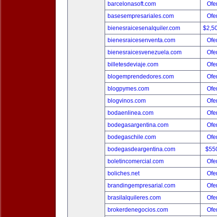
barcelonasoft.com
Ofer
basesempresariales.com
Ofer
bienesraicesenalquiler.com
$2,5
bienesraicesenventa.com
Ofer
bienesraicesvenezuela.com
Ofer
billetesdeviaje.com
Ofer
blogemprendedores.com
Ofer
blogpymes.com
Ofer
blogvinos.com
Ofer
bodaenlinea.com
Ofer
bodegasargentina.com
Ofer
bodegaschile.com
Ofer
bodegasdeargentina.com
$55
boletincomercial.com
Ofer
boliches.net
Ofer
brandingempresarial.com
Ofer
brasilalquileres.com
Ofer
brokerdenegocios.com
Ofer