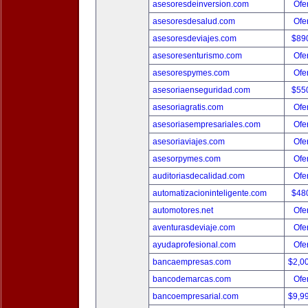
asesoresdeinversion.com
Ofer
asesoresdesalud.com
Ofer
asesoresdeviajes.com
$89
asesoresenturismo.com
Ofer
asesorespymes.com
Ofer
asesoriaenseguridad.com
$55
asesoriagratis.com
Ofer
asesoriasempresariales.com
Ofer
asesoriaviajes.com
Ofer
asesorpymes.com
Ofer
auditoriasdecalidad.com
Ofer
automatizacioninteligente.com
$48
automotores.net
Ofer
aventurasdeviaje.com
Ofer
ayudaprofesional.com
Ofer
bancaempresas.com
$2,0
bancodemarcas.com
Ofer
bancoempresarial.com
$9,9