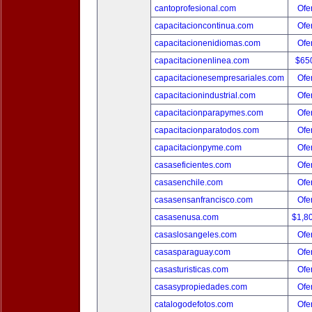
cantoprofesional.com
Ofer
capacitacioncontinua.com
Ofer
capacitacionenidiomas.com
Ofer
capacitacionenlinea.com
$65
capacitacionesempresariales.com
Ofer
capacitacionindustrial.com
Ofer
capacitacionparapymes.com
Ofer
capacitacionparatodos.com
Ofer
capacitacionpyme.com
Ofer
casaseficientes.com
Ofer
casasenchile.com
Ofer
casasensanfrancisco.com
Ofer
casasenusa.com
$1,8
casaslosangeles.com
Ofer
casasparaguay.com
Ofer
casasturisticas.com
Ofer
casasypropiedades.com
Ofer
catalogodefotos.com
Ofer