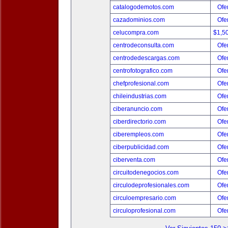
catalogodemotos.com
Ofer
cazadominios.com
Ofer
celucompra.com
$1,5
centrodeconsulta.com
Ofer
centrodedescargas.com
Ofer
centrofotografico.com
Ofer
chefprofesional.com
Ofer
chileindustrias.com
Ofer
ciberanuncio.com
Ofer
ciberdirectorio.com
Ofer
ciberempleos.com
Ofer
ciberpublicidad.com
Ofer
ciberventa.com
Ofer
circuitodenegocios.com
Ofer
circulodeprofesionales.com
Ofer
circuloempresario.com
Ofer
circuloprofesional.com
Ofer