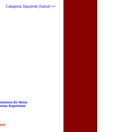
Categoria Siguiente (Salud) >>
ominios En Venta
strias Argentinas
pal]