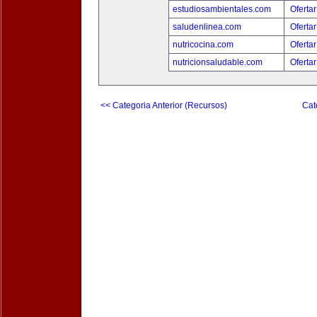
estudiosambientales.com
Ofertar
saludenlinea.com
Ofertar
nutricocina.com
Ofertar
nutricionsaludable.com
Ofertar
<< Categoria Anterior (Recursos)
Cat