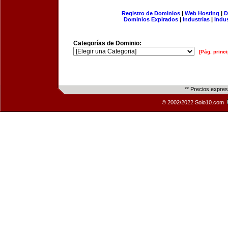
Registro de Dominios
|
Web Hosting
|
D
Dominios Expirados
|
Industrias
|
Indu
Categorías de Dominio:
[Pág. princi
** Precios expre
© 2002/2022 Solo10.com