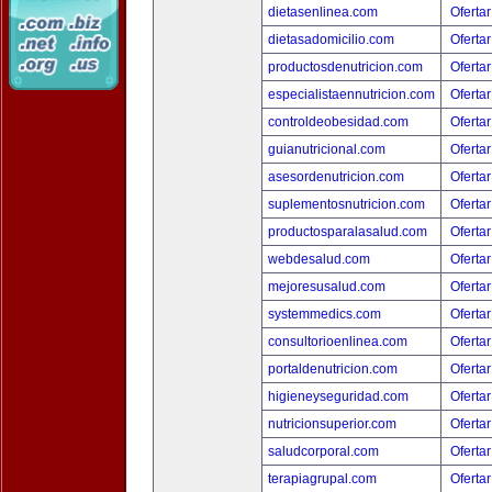
dietasenlinea.com
Ofertar
dietasadomicilio.com
Ofertar
productosdenutricion.com
Ofertar
especialistaennutricion.com
Ofertar
controldeobesidad.com
Ofertar
guianutricional.com
Ofertar
asesordenutricion.com
Ofertar
suplementosnutricion.com
Ofertar
productosparalasalud.com
Ofertar
webdesalud.com
Ofertar
mejoresusalud.com
Ofertar
systemmedics.com
Ofertar
consultorioenlinea.com
Ofertar
portaldenutricion.com
Ofertar
higieneyseguridad.com
Ofertar
nutricionsuperior.com
Ofertar
saludcorporal.com
Ofertar
terapiagrupal.com
Ofertar