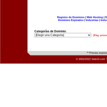
Registro de Dominios
|
Web Hosting
|
D
Dominios Expirados
|
Industrias
|
Indu
Categorías de Dominio:
[Pág. princi
** Precios expre
© 2002/2022 Solo10.com