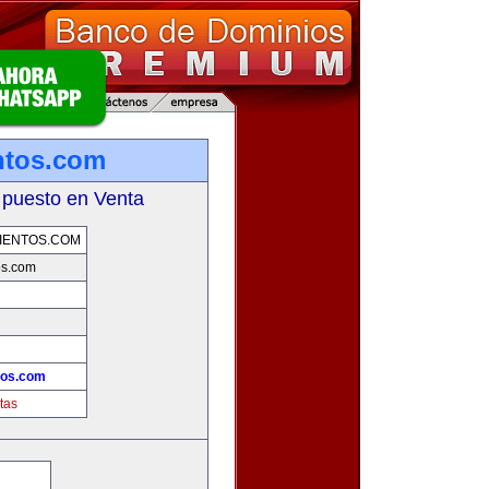
ntos.com
 puesto en Venta
IENTOS.COM
os.com
tos.com
tas