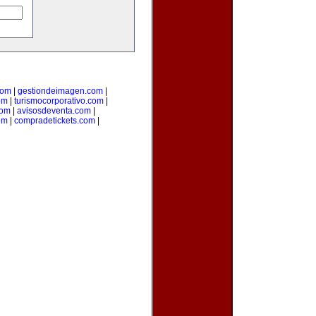
com
|
gestiondeimagen.com
|
om
|
turismocorporativo.com
|
com
|
avisosdeventa.com
|
om
|
compradetickets.com
|