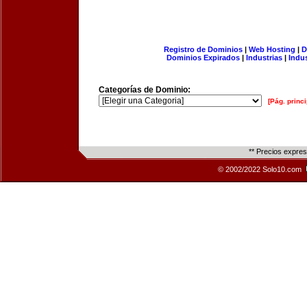
Registro de Dominios
|
Web Hosting
|
D
Dominios Expirados
|
Industrias
|
Indu
Categorías de Dominio:
[Pág. princi
** Precios expre
© 2002/2022 Solo10.com