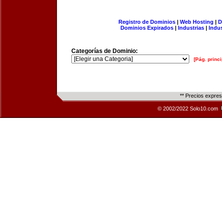
Registro de Dominios
|
Web Hosting
|
D
Dominios Expirados
|
Industrias
|
Indu
Categorías de Dominio:
[Pág. princi
** Precios expre
© 2002/2022 Solo10.com