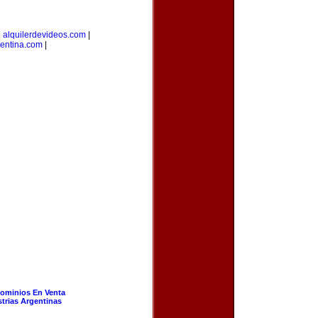
|
alquilerdevideos.com
|
gentina.com
|
ominios En Venta
strias Argentinas