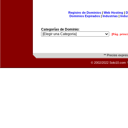
Registro de Dominios
|
Web Hosting
|
D
Dominios Expirados
|
Industrias
|
Indu
Categorías de Dominio:
[Pág. princi
** Precios expre
© 2002/2022 Solo10.com