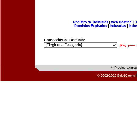
Registro de Dominios
|
Web Hosting
|
D
Dominios Expirados
|
Industrias
|
Indu
Categorías de Dominio:
[Pág. princi
** Precios expre
© 2002/2022 Solo10.com