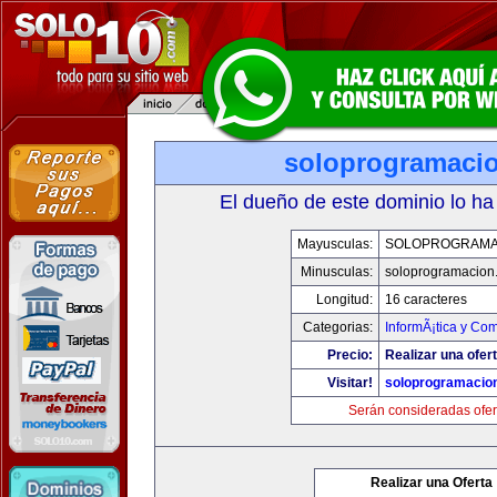
soloprogramaci
El dueño de este dominio lo ha
Mayusculas:
SOLOPROGRAMA
Minusculas:
soloprogramacion
Longitud:
16 caracteres
Categorias:
InformÃ¡tica y Co
Precio:
Realizar una ofert
Visitar!
soloprogramacio
Serán consideradas ofer
Realizar una Oferta