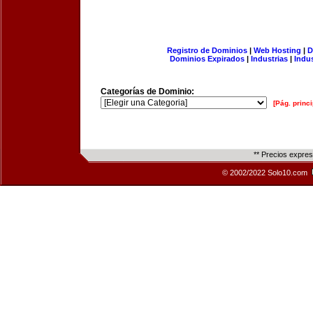
Registro de Dominios
|
Web Hosting
|
D
Dominios Expirados
|
Industrias
|
Indu
Categorías de Dominio:
[Pág. princi
** Precios expre
© 2002/2022 Solo10.com