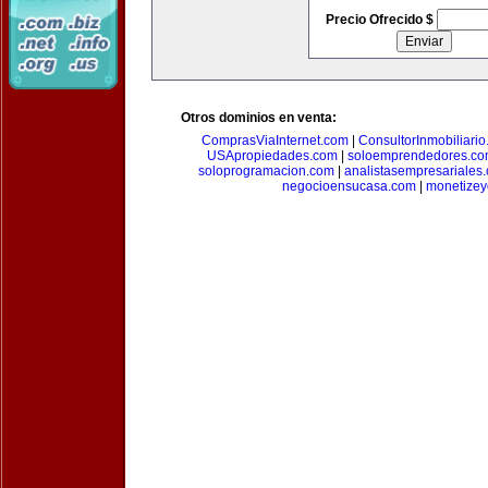
Precio Ofrecido $
Otros dominios en venta:
ComprasViaInternet.com
|
ConsultorInmobiliari
USApropiedades.com
|
soloemprendedores.c
soloprogramacion.com
|
analistasempresariales
negocioensucasa.com
|
monetize