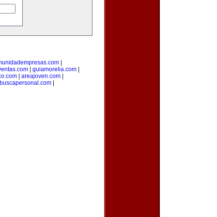
munidadempresas.com
|
ventas.com
|
guiamorelia.com
|
co.com
|
areajoven.com
|
buscapersonal.com
|