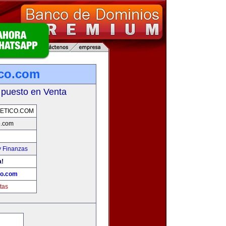
ico.com
 puesto en Venta
ETICO.COM
o.com
y Finanzas
a!
co.com
tas