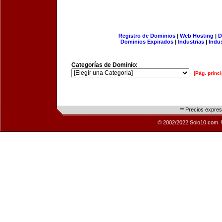
Registro de Dominios
|
Web Hosting
|
D
Dominios Expirados
|
Industrias
|
Indu
Categorías de Dominio:
[Pág. princi
** Precios expre
© 2002/2022 Solo10.com