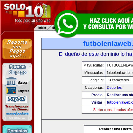
futbolenlaweb
El dueño de este dominio lo ha
Mayusculas:
FUTBOLENLA
Minusculas:
futbolenlaweb.
Longitud:
13 caracteres
Categorias:
Deportes
Precio:
Realizar una of
Visitar!
futbolenlaweb
Serán consideradas ofer
Realizar una Oferta