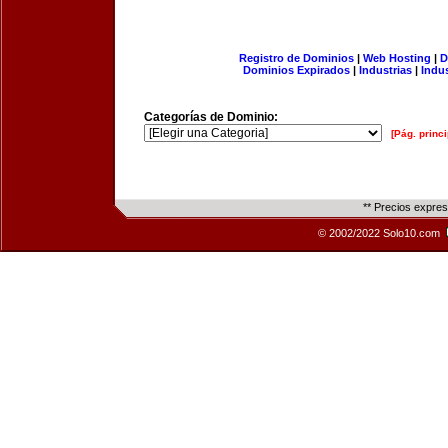
Registro de Dominios
|
Web Hosting
|
D
Dominios Expirados
|
Industrias
|
Indu
Categorías de Dominio:
[Pág. princi
** Precios expre
© 2002/2022 Solo10.com