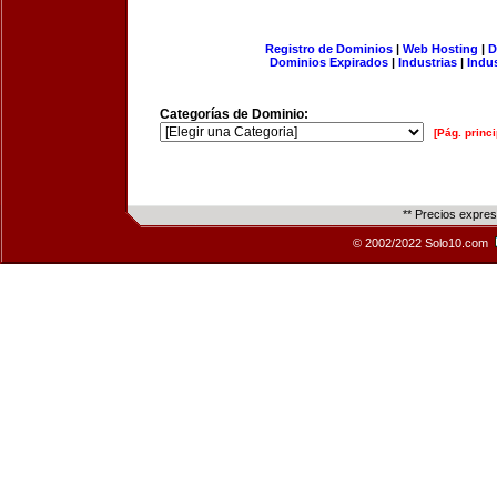
Registro de Dominios
|
Web Hosting
|
D
Dominios Expirados
|
Industrias
|
Indu
Categorías de Dominio:
[Pág. princi
** Precios expre
© 2002/2022 Solo10.com