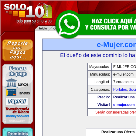
e-Mujer.co
El dueño de este dominio lo ha
Mayusculas:
E-MUJER.C
Minusculas:
e-mujer.com
Longitud:
7 caracteres
Categorias:
Portales
,
Soc
Precio:
Realizar una 
Visitar!
e-mujer.com
Serán consideradas ofer
Realizar una Oferta