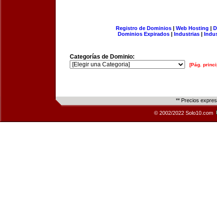
Registro de Dominios
|
Web Hosting
|
D
Dominios Expirados
|
Industrias
|
Indu
Categorías de Dominio:
[Pág. princi
** Precios expre
© 2002/2022 Solo10.com