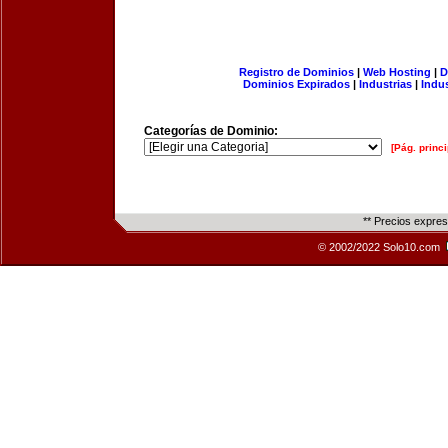
Registro de Dominios
|
Web Hosting
|
D
Dominios Expirados
|
Industrias
|
Indu
Categorías de Dominio:
[Pág. princi
** Precios expre
© 2002/2022 Solo10.com