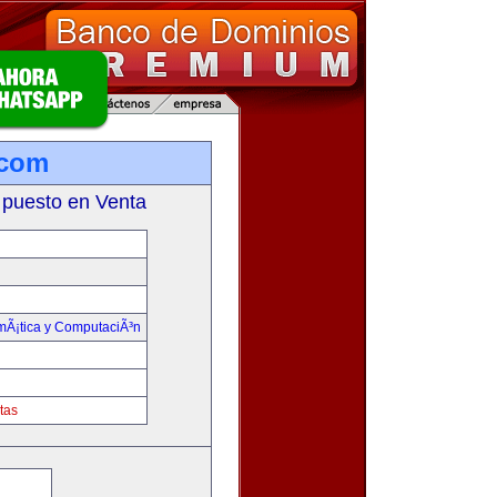
.com
 puesto en Venta
rmÃ¡tica y ComputaciÃ³n
tas