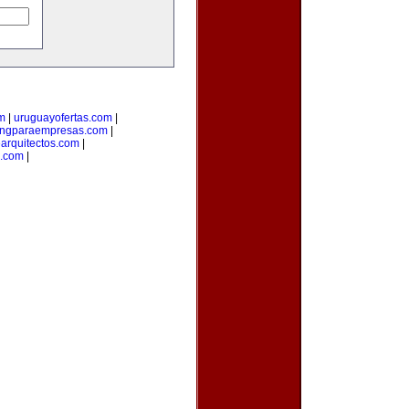
om
|
uruguayofertas.com
|
ingparaempresas.com
|
arquitectos.com
|
o.com
|