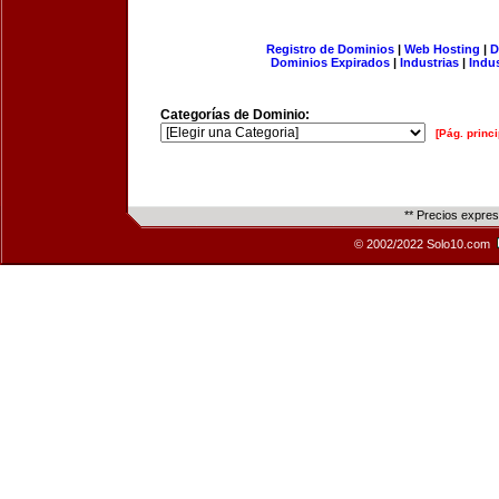
Registro de Dominios
|
Web Hosting
|
D
Dominios Expirados
|
Industrias
|
Indu
Categorías de Dominio:
[Pág. princi
** Precios expre
© 2002/2022 Solo10.com