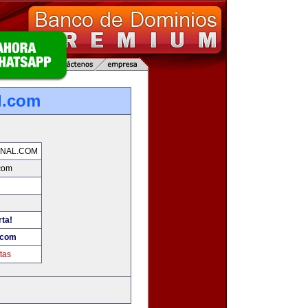
l.com
NAL.COM
com
rta!
.com
tas