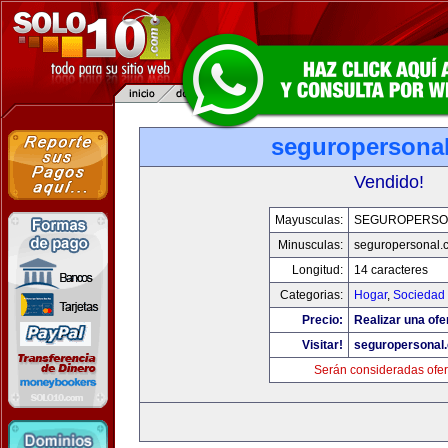
seguropersona
Vendido!
Mayusculas:
SEGUROPERSO
Minusculas:
seguropersonal.
Longitud:
14 caracteres
Categorias:
Hogar
,
Sociedad
Precio:
Realizar una ofe
Visitar!
seguropersonal
Serán consideradas ofer