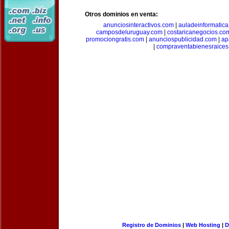
Otros dominios en venta:
anunciosinteractivos.com
|
auladeinformatic
camposdeluruguay.com
|
costaricanegocios.co
promociongratis.com
|
anunciospublicidad.com
|
ap
|
compraventabienesraices
Registro de Dominios
|
Web Hosting
|
D