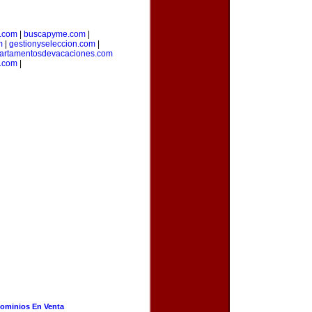
a.com
|
buscapyme.com
|
m
|
gestionyseleccion.com
|
artamentosdevacaciones.com
.com
|
ominios En Venta