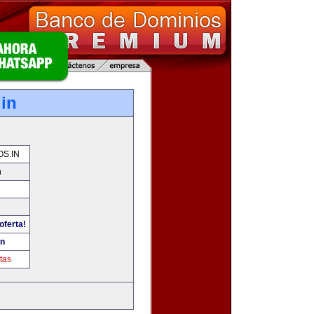
.in
OS.IN
n
oferta!
in
tas