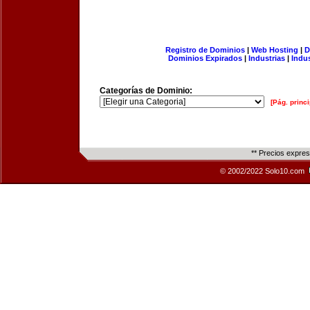
Registro de Dominios
|
Web Hosting
|
D
Dominios Expirados
|
Industrias
|
Indu
Categorías de Dominio:
[Pág. princi
** Precios expre
© 2002/2022 Solo10.com