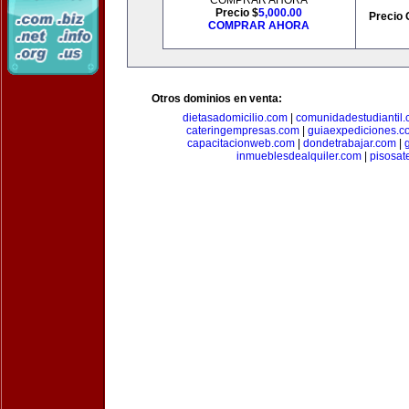
COMPRAR AHORA
Precio $
5,000.00
Precio 
COMPRAR AHORA
Otros dominios en venta:
dietasadomicilio.com
|
comunidadestudiantil
cateringempresas.com
|
guiaexpediciones.c
capacitacionweb.com
|
dondetrabajar.com
|
inmueblesdealquiler.com
|
pisosat