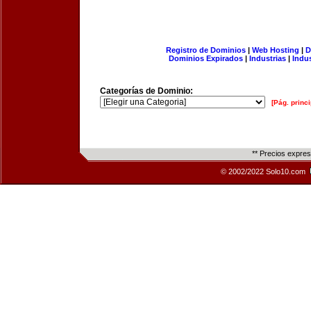
Registro de Dominios
|
Web Hosting
|
D
Dominios Expirados
|
Industrias
|
Indu
Categorías de Dominio:
[Pág. princi
** Precios expre
© 2002/2022 Solo10.com