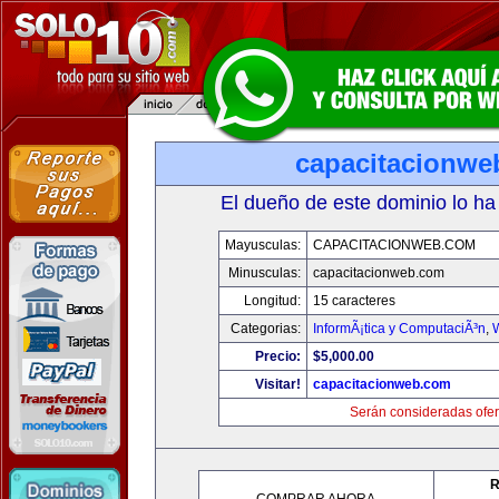
capacitacionwe
El dueño de este dominio lo ha
Mayusculas:
CAPACITACIONWEB.COM
Minusculas:
capacitacionweb.com
Longitud:
15 caracteres
Categorias:
InformÃ¡tica y ComputaciÃ³n
,
Precio:
$5,000.00
Visitar!
capacitacionweb.com
Serán consideradas ofer
R