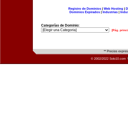
Registro de Dominios
|
Web Hosting
|
D
Dominios Expirados
|
Industrias
|
Indu
Categorías de Dominio:
[Pág. princi
** Precios expre
© 2002/2022 Solo10.com