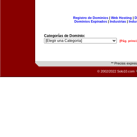
Registro de Dominios
|
Web Hosting
|
D
Dominios Expirados
|
Industrias
|
Indu
Categorías de Dominio:
[Pág. princi
** Precios expre
© 2002/2022 Solo10.com