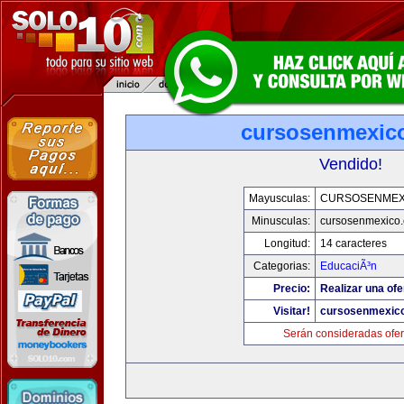
cursosenmexic
Vendido!
Mayusculas:
CURSOSENMEX
Minusculas:
cursosenmexico
Longitud:
14 caracteres
Categorias:
EducaciÃ³n
Precio:
Realizar una ofe
Visitar!
cursosenmexic
Serán consideradas ofer