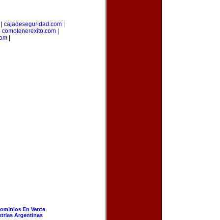
|
cajadeseguridad.com
|
|
comotenerexito.com
|
com
|
ominios En Venta
strias Argentinas