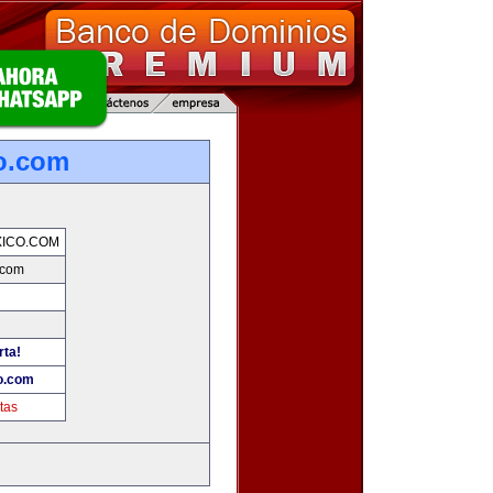
o.com
ICO.COM
.com
rta!
o.com
tas