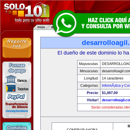
desarrolloagi
El dueño de este dominio lo ha
Mayusculas:
DESARROLLOAG
Minusculas:
desarrolloagil.co
Longitud:
14 caracteres
Categorias:
InformÃ¡tica y C
Precio:
$1,497.00
Visitar!
desarrolloagil.c
Serán consideradas ofer
R