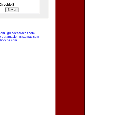
Ofrecido $
com
|
guiadecaracas.com
|
programacionysistemas.com
|
licoche.com
|