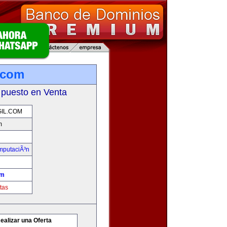
l.com
 puesto en Venta
IL.COM
m
omputaciÃ³n
om
tas
ealizar una Oferta