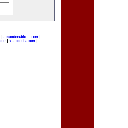
|
asesordenutricion.com
|
.com
|
altacordoba.com
|
|