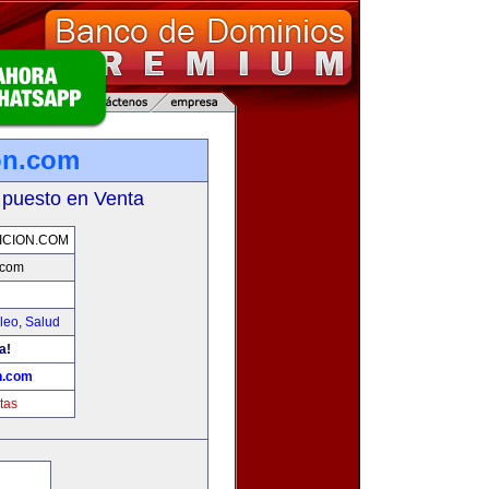
on.com
 puesto en Venta
ICION.COM
.com
leo
,
Salud
a!
n.com
tas