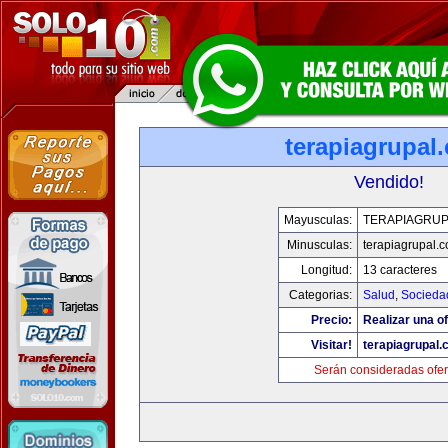
terapiagrupal
Vendido!
Mayusculas:
TERAPIAGRUP
Minusculas:
terapiagrupal.
Longitud:
13 caracteres
Categorias:
Salud
,
Socieda
Precio:
Realizar una of
Visitar!
terapiagrupal
Serán consideradas ofer