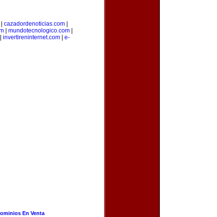
|
cazadordenoticias.com
|
om
|
mundotecnologico.com
|
|
invertireninternet.com
|
e-
ominios En Venta