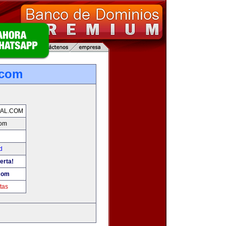
.com
AL.COM
com
d
erta!
.com
tas