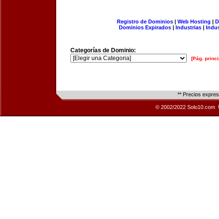
Registro de Dominios
|
Web Hosting
|
D
Dominios Expirados
|
Industrias
|
Indu
Categorías de Dominio:
[Pág. princi
** Precios expre
© 2002/2022 Solo10.com