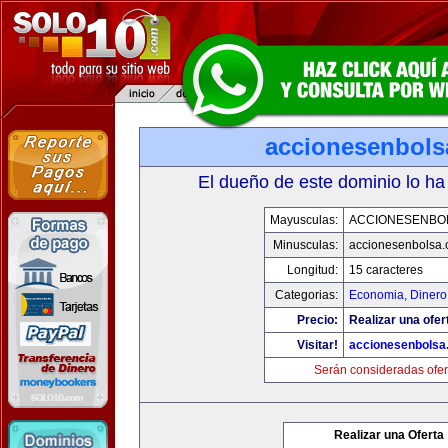
accionesenbols
El dueño de este dominio lo ha
Mayusculas:
ACCIONESENBO
Minusculas:
accionesenbolsa
Longitud:
15 caracteres
Categorias:
Economia, Dinero
Precio:
Realizar una ofer
Visitar!
accionesenbolsa
Serán consideradas ofer
Realizar una Oferta