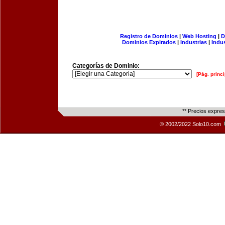
Registro de Dominios
|
Web Hosting
|
D
Dominios Expirados
|
Industrias
|
Indu
Categorías de Dominio:
[Pág. princi
** Precios expre
© 2002/2022 Solo10.com