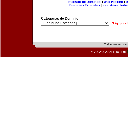
Registro de Dominios
|
Web Hosting
|
D
Dominios Expirados
|
Industrias
|
Indu
Categorías de Dominio:
[Pág. princi
** Precios expre
© 2002/2022 Solo10.com