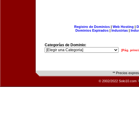
Registro de Dominios
|
Web Hosting
|
D
Dominios Expirados
|
Industrias
|
Indu
Categorías de Dominio:
[Pág. princi
** Precios expre
© 2002/2022 Solo10.com