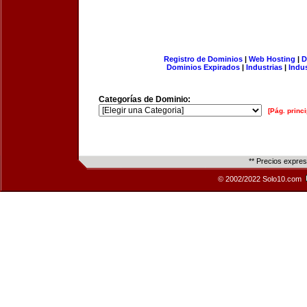
Registro de Dominios
|
Web Hosting
|
D
Dominios Expirados
|
Industrias
|
Indu
Categorías de Dominio:
[Pág. princi
** Precios expre
© 2002/2022 Solo10.com