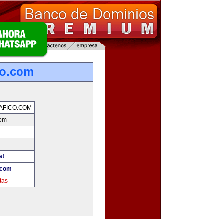
co.com
AFICO.COM
com
a!
.com
tas