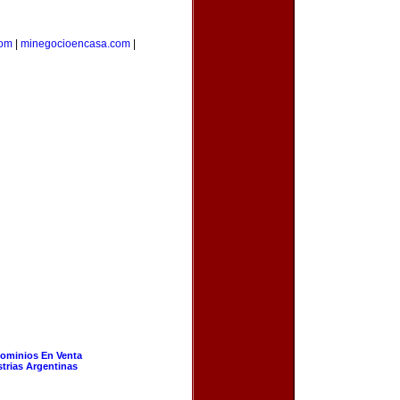
com
|
minegocioencasa.com
|
ominios En Venta
strias Argentinas