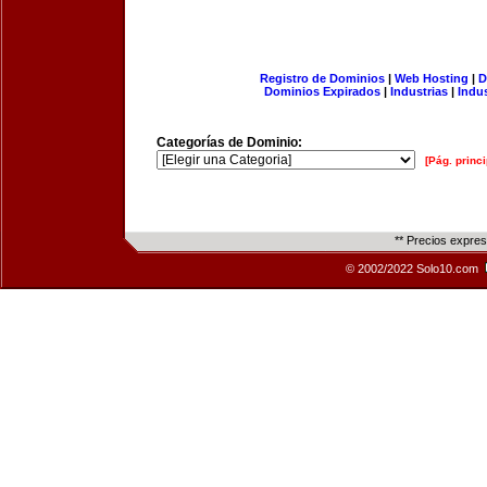
Registro de Dominios
|
Web Hosting
|
D
Dominios Expirados
|
Industrias
|
Indu
Categorías de Dominio:
[Pág. princi
** Precios expre
© 2002/2022 Solo10.com