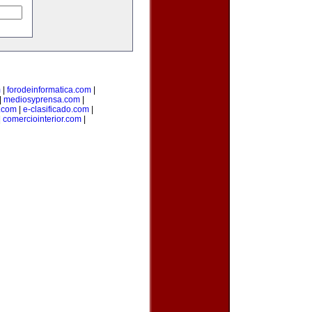
m
|
forodeinformatica.com
|
|
mediosyprensa.com
|
e.com
|
e-clasificado.com
|
|
comerciointerior.com
|