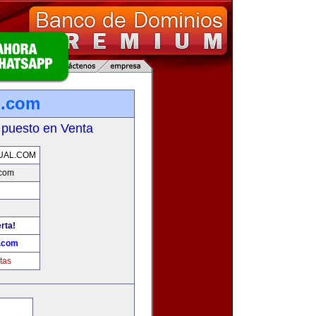
l.com
 puesto en Venta
UAL.COM
.com
rta!
l.com
tas