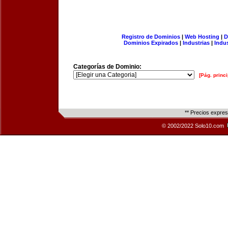
Registro de Dominios
|
Web Hosting
|
D
Dominios Expirados
|
Industrias
|
Indu
Categorías de Dominio:
[Pág. princi
** Precios expre
© 2002/2022 Solo10.com