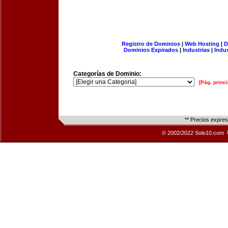
Registro de Dominios
|
Web Hosting
|
D
Dominios Expirados
|
Industrias
|
Indu
Categorías de Dominio:
[Pág. princi
** Precios expre
© 2002/2022 Solo10.com