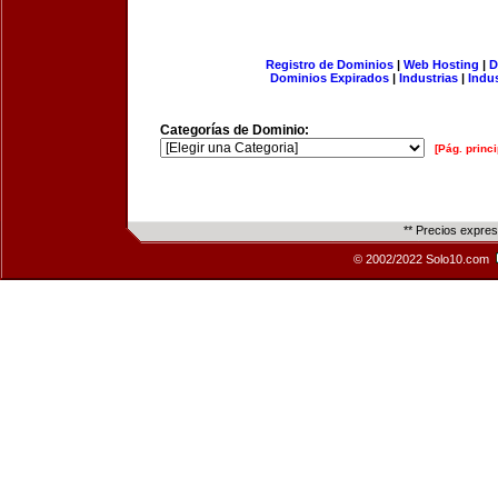
Registro de Dominios
|
Web Hosting
|
D
Dominios Expirados
|
Industrias
|
Indu
Categorías de Dominio:
[Pág. princi
** Precios expre
© 2002/2022 Solo10.com