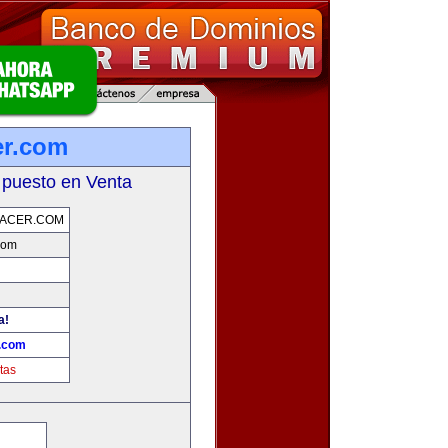
er.com
 puesto en Venta
ACER.COM
com
a!
r.com
tas