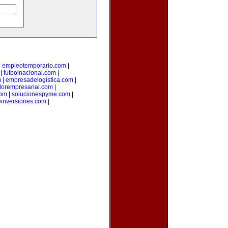
|
empleotemporario.com
|
|
futbolnacional.com
|
m
|
empresadelogistica.com
|
dorempresarial.com
|
com
|
solucionespyme.com
|
einversiones.com
|