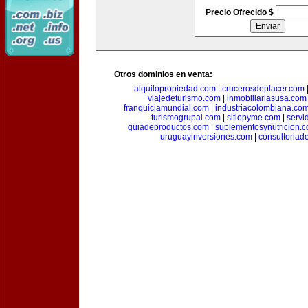
Precio Ofrecido $
Otros dominios en venta:
alquilopropiedad.com
|
crucerosdeplacer.com
viajedeturismo.com
|
inmobiliariasusa.com
franquiciamundial.com
|
industriacolombiana.co
turismogrupal.com
|
sitiopyme.com
|
servi
guiadeproductos.com
|
suplementosynutricion.
uruguayinversiones.com
|
consultoriad