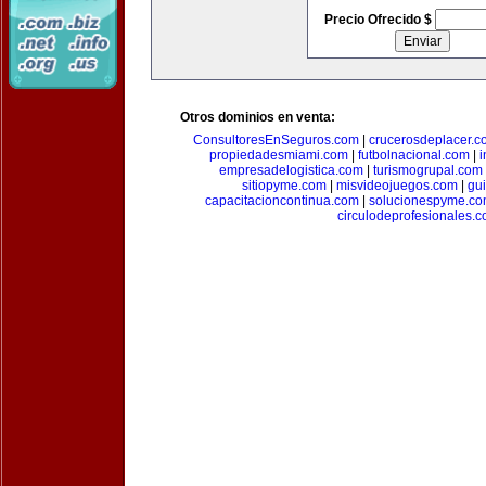
Precio Ofrecido $
Otros dominios en venta:
ConsultoresEnSeguros.com
|
crucerosdeplacer.c
propiedadesmiami.com
|
futbolnacional.com
|
i
empresadelogistica.com
|
turismogrupal.com
sitiopyme.com
|
misvideojuegos.com
|
gu
capacitacioncontinua.com
|
solucionespyme.c
circulodeprofesionales.