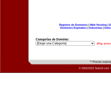
Registro de Dominios
|
Web Hosting
|
D
Dominios Expirados
|
Industrias
|
Indu
Categorías de Dominio:
[Pág. princi
** Precios expre
© 2002/2022 Solo10.com