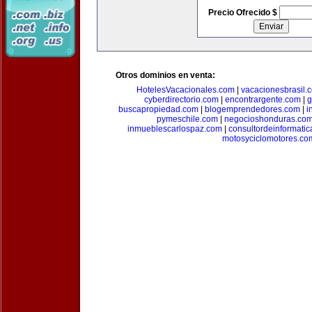
Precio Ofrecido $
Otros dominios en venta:
HotelesVacacionales.com
|
vacacionesbrasil.
cyberdirectorio.com
|
encontrargente.com
|
g
buscapropiedad.com
|
blogemprendedores.com
|
i
pymeschile.com
|
negocioshonduras.co
inmueblescarlospaz.com
|
consultordeinformati
motosyciclomotores.co