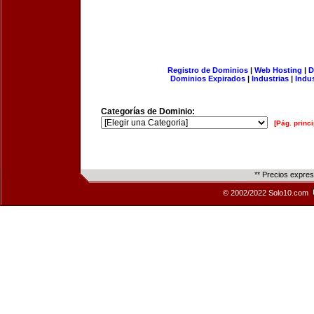
Registro de Dominios
|
Web Hosting
|
D
Dominios Expirados
|
Industrias
|
Indu
Categorías de Dominio:
[Pág. princi
** Precios expre
© 2002/2022 Solo10.com