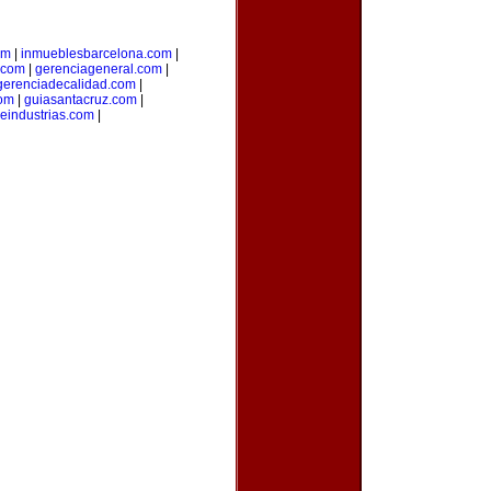
om
|
inmueblesbarcelona.com
|
.com
|
gerenciageneral.com
|
gerenciadecalidad.com
|
com
|
guiasantacruz.com
|
deindustrias.com
|