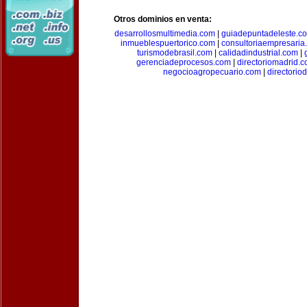
Otros dominios en venta:
desarrollosmultimedia.com
|
guiadepuntadeleste.c
inmueblespuertorico.com
|
consultoriaempresaria
turismodebrasil.com
|
calidadindustrial.com
|
gerenciadeprocesos.com
|
directoriomadrid.
negocioagropecuario.com
|
directorio