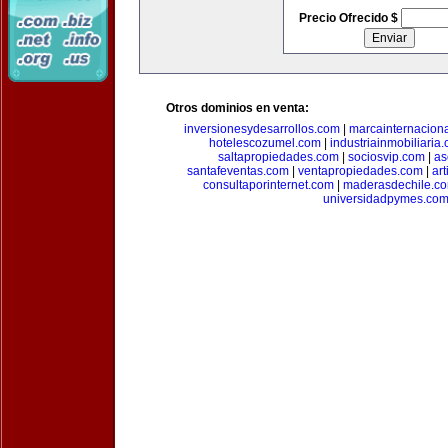
Precio Ofrecido $
Otros dominios en venta:
inversionesydesarrollos.com
|
marcainternacion
hotelescozumel.com
|
industriainmobiliaria
saltapropiedades.com
|
sociosvip.com
|
as
santafeventas.com
|
ventapropiedades.com
|
ar
consultaporinternet.com
|
maderasdechile.c
universidadpymes.co