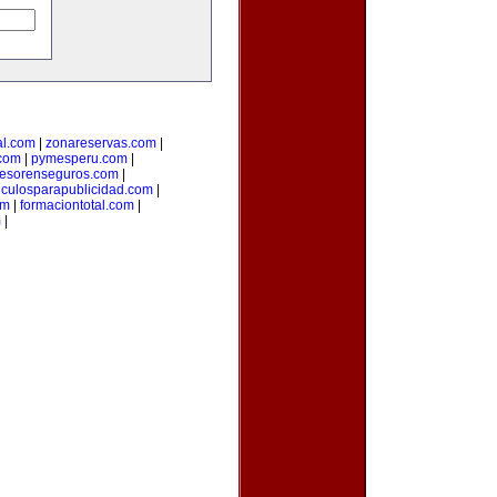
al.com
|
zonareservas.com
|
.com
|
pymesperu.com
|
esorenseguros.com
|
ticulosparapublicidad.com
|
om
|
formaciontotal.com
|
m
|