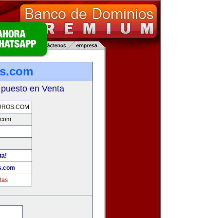
os.com
 puesto en Venta
UROS.COM
.com
ta!
s.com
tas