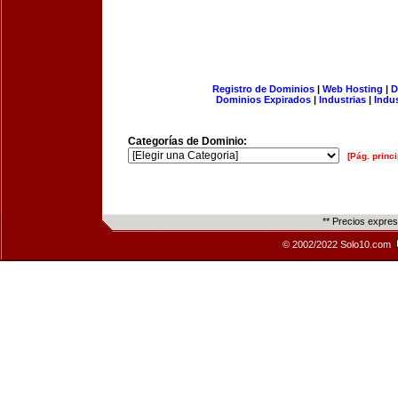
Registro de Dominios
|
Web Hosting
|
D
Dominios Expirados
|
Industrias
|
Indu
Categorías de Dominio:
[Pág. princi
** Precios expre
© 2002/2022 Solo10.com