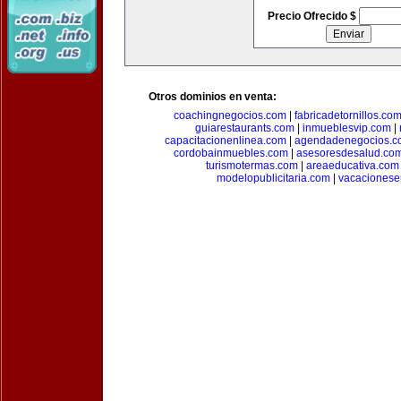
Precio Ofrecido $
Otros dominios en venta:
coachingnegocios.com
|
fabricadetornillos.co
guiarestaurants.com
|
inmueblesvip.com
|
capacitacionenlinea.com
|
agendadenegocios.c
cordobainmuebles.com
|
asesoresdesalud.co
turismotermas.com
|
areaeducativa.com
modelopublicitaria.com
|
vacacionese