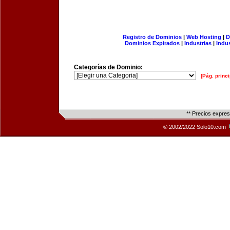
Registro de Dominios
|
Web Hosting
|
D
Dominios Expirados
|
Industrias
|
Indu
Categorías de Dominio:
[Pág. princi
** Precios expre
© 2002/2022 Solo10.com