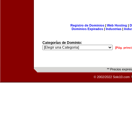
Registro de Dominios
|
Web Hosting
|
D
Dominios Expirados
|
Industrias
|
Indu
Categorías de Dominio:
[Pág. princi
** Precios expre
© 2002/2022 Solo10.com