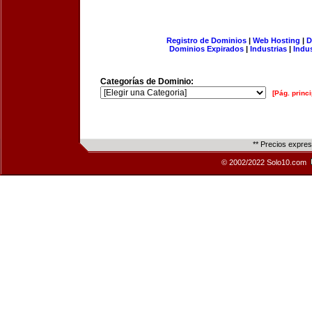
Registro de Dominios
|
Web Hosting
|
D
Dominios Expirados
|
Industrias
|
Indu
Categorías de Dominio:
[Pág. princi
** Precios expre
© 2002/2022 Solo10.com