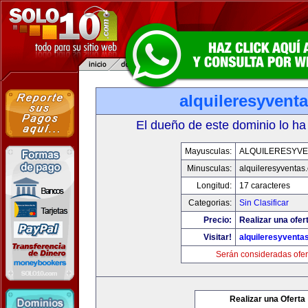
alquileresyvent
El dueño de este dominio lo ha
Mayusculas:
ALQUILERESYVE
Minusculas:
alquileresyventas
Longitud:
17 caracteres
Categorias:
Sin Clasificar
Precio:
Realizar una ofer
Visitar!
alquileresyventa
Serán consideradas ofer
Realizar una Oferta