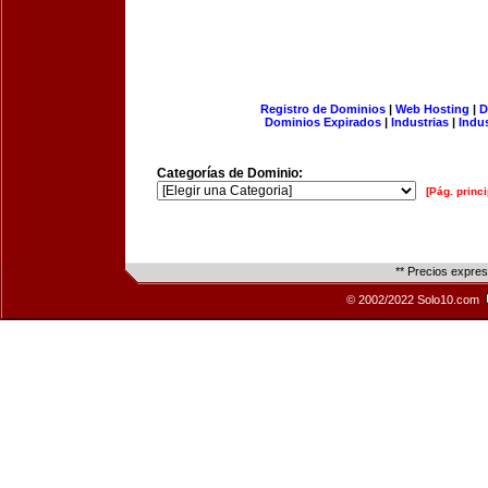
Registro de Dominios
|
Web Hosting
|
D
Dominios Expirados
|
Industrias
|
Indu
Categorías de Dominio:
[Pág. princi
** Precios expre
© 2002/2022 Solo10.com