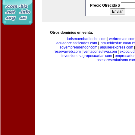
Precio Ofrecido $
Otros dominios en venta:
turismoenbariloche.com
|
webremate.co
ecuadorclasificados.com
|
inmueblestucuman.c
soyemprendendor.com
|
alquilerexpress.com
reservaweb.com
|
ventaconsultiva.com
|
expociud
inversionesagropecuarias.com
|
empresario
asesoresenturismo.co